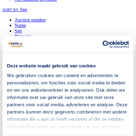
Sire
SORT BY
Auction number
Name
Sire
Price (↑)
Price (↓)
Date (↑)
Date (↓)
Ended auctions
Deze website maakt gebruik van cookies
We gebruiken cookies om content en advertenties te
personaliseren, om functies voor social media te bieden
° 01-03-2022
Stallion
grey
3
Jumping
en om ons websiteverkeer te analyseren. Ook delen we
informatie over uw gebruik van onze site met onze
SAMMY S PLEASURE FAN E FIVE
partners voor social media, adverteren en analyse. Deze
partners kunnen deze gegevens combineren met andere
AVENGER Z
x
GRAND SLAM VDL
informatie die u aan ze heeft verstrekt of die ze hebben
Sold to
Netherlands
verzameld op basis van uw gebruik van hun services.
€
4250